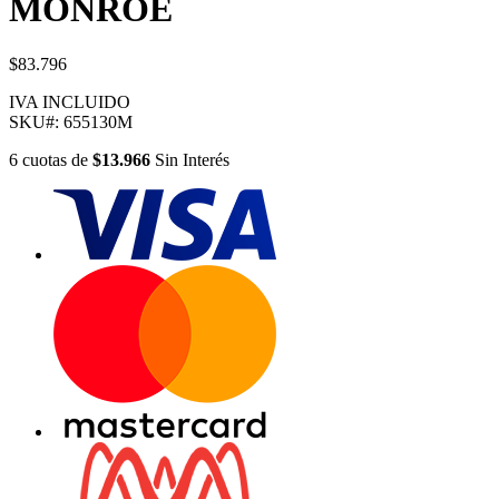
MONROE
$83.796
IVA INCLUIDO
SKU#:
655130M
6
cuotas
de
$13.966
Sin Interés