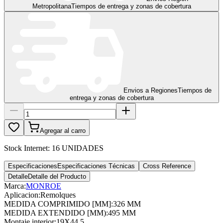
Metropolitana
Tiempos de entrega y zonas de cobertura
Envios a Regiones
Tiempos de
entrega y zonas de cobertura
Agregar al carro
Stock Internet:
16 UNIDADES
Especificaciones
Especificaciones Técnicas
Cross Reference
Detalle
Detalle del Producto
Marca:
MONROE
Aplicacion
:
Remolques
MEDIDA COMPRIMIDO [MM]
:
326 MM
MEDIDA EXTENDIDO [MM)
:
495 MM
Montaje interior
:
19X44.5