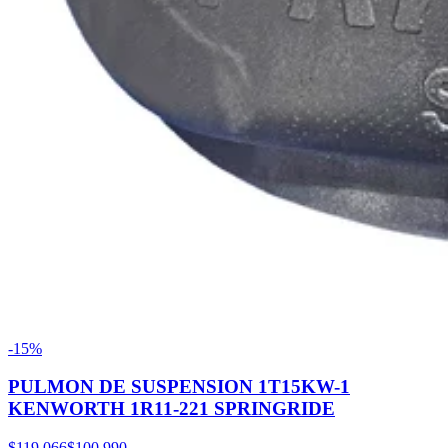
-15%
PULMON DE SUSPENSION 1T15KW-1
KENWORTH 1R11-221 SPRINGRIDE
$119.066
$100.990