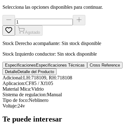
Selecciona las opciones disponibles para continuar.
Agotado
Stock
Derecho acompañante
:
Sin stock disponible
Stock
Izquierdo conductor
:
Sin stock disponible
Especificaciones
Especificaciones Técnicas
Cross Reference
Detalle
Detalle del Producto
Adicional
:
LH:718109, RH:718108
Aplicacion
:
CF85 / Xf105
Material Mica
:
Vidrio
Sistema de regulacion
:
Manual
Tipo de foco
:
Neblinero
Voltaje
:
24v
Te puede interesar