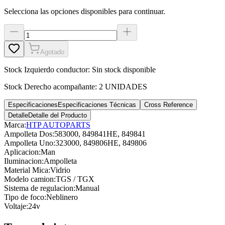
Selecciona las opciones disponibles para continuar.
Agotado
Stock
Izquierdo conductor
:
Sin stock disponible
Stock
Derecho acompañante
:
2 UNIDADES
Especificaciones
Especificaciones Técnicas
Cross Reference
Detalle
Detalle del Producto
Marca:
HTP AUTOPARTS
Ampolleta Dos
:
583000, 849841HE, 849841
Ampolleta Uno
:
323000, 849806HE, 849806
Aplicacion
:
Man
Iluminacion
:
Ampolleta
Material Mica
:
Vidrio
Modelo camion
:
TGS / TGX
Sistema de regulacion
:
Manual
Tipo de foco
:
Neblinero
Voltaje
:
24v