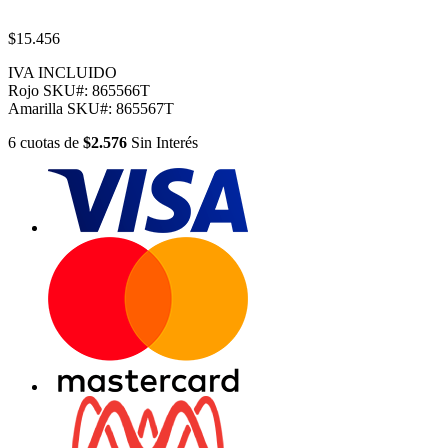
$15.456
IVA INCLUIDO
Rojo
SKU#:
865566T
Amarilla
SKU#:
865567T
6
cuotas
de
$2.576
Sin Interés