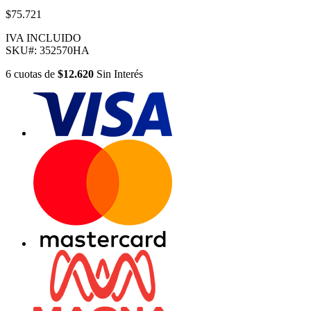
$75.721
IVA INCLUIDO
SKU#:
352570HA
6
cuotas
de
$12.620
Sin Interés