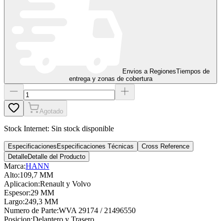
Envios a Regiones
Tiempos de
entrega y zonas de cobertura
Agotado
Stock Internet:
Sin stock disponible
Especificaciones
Especificaciones Técnicas
Cross Reference
Detalle
Detalle del Producto
Marca:
HANN
Alto
:
109,7 MM
Aplicacion
:
Renault y Volvo
Espesor
:
29 MM
Largo
:
249,3 MM
Numero de Parte
:
WVA 29174 / 21496550
Posicion
:
Delantero y Trasero