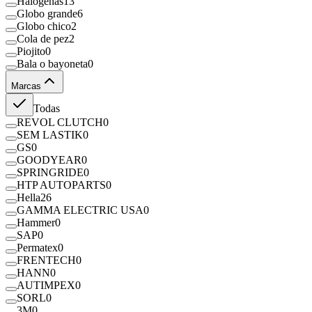
Halógenas
13
Globo grande
6
Globo chico
2
Cola de pez
2
Piojito
0
Bala o bayoneta
0
Marcas
Todas
REVOL CLUTCH
0
SEM LASTIK
0
GS
0
GOODYEAR
0
SPRINGRIDE
0
HTP AUTOPARTS
0
Hella
26
GAMMA ELECTRIC USA
0
Hammer
0
SAP
0
Permatex
0
FRENTECH
0
HANN
0
AUTIMPEX
0
SORL
0
3M
0