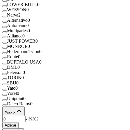
POWER BULL
0
WESSON
0
Narva
2
Alternativo
0
Automann
0
Multipartes
0
Alliance
0
JUST POWER
0
MONROE
0
HellermannTyton
0
Route
0
BUFFALO USA
0
DML
0
Peterson
0
TORIN
0
SBU
0
Yato
0
Vorel
0
Unipoint
0
Delco Remy
0
Precio
-
Aplicar