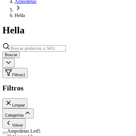
Ampolletas
Hella
Hella
Buscar
Filtros
1
Filtros
Limpiar
Categorías
Volver
Ampolletas Led
5