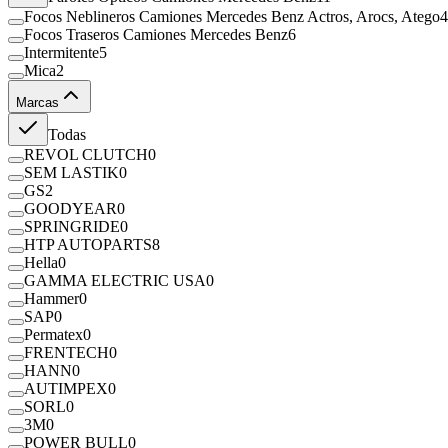
Focos Neblineros Camiones Mercedes Benz Actros, Arocs, Atego
4
Focos Traseros Camiones Mercedes Benz
6
Intermitente
5
Mica
2
Marcas
Todas
REVOL CLUTCH
0
SEM LASTIK
0
GS
2
GOODYEAR
0
SPRINGRIDE
0
HTP AUTOPARTS
8
Hella
0
GAMMA ELECTRIC USA
0
Hammer
0
SAP
0
Permatex
0
FRENTECH
0
HANN
0
AUTIMPEX
0
SORL
0
3M
0
POWER BULL
0