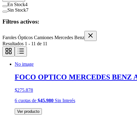
En Stock
4
Sin Stock
7
Filtros activos:
Faroles Ópticos Camiones Mercedes Benz
Resultados
1
-
11
de
11
No image
FOCO OPTICO MERCEDES BENZ 
$275.878
6
cuotas
de
$45.980
Sin Interés
Ver producto