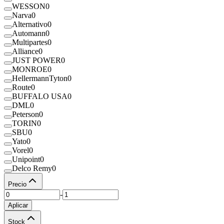
WESSON
0
Narva
0
Alternativo
0
Automann
0
Multipartes
0
Alliance
0
JUST POWER
0
MONROE
0
HellermannTyton
0
Route
0
BUFFALO USA
0
DML
0
Peterson
0
TORIN
0
SBU
0
Yato
0
Vorel
0
Unipoint
0
Delco Remy
0
Precio
-
Aplicar
Stock