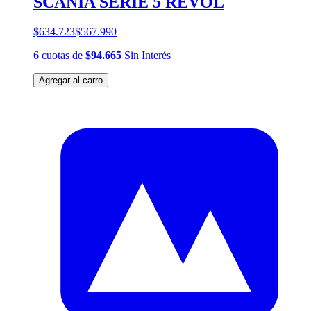
SCANIA SERIE 5 REVOL
$634.723
$567.990
6
cuotas
de
$94.665
Sin Interés
Agregar al carro