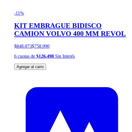
-11%
KIT EMBRAGUE BIDISCO
CAMION VOLVO 400 MM REVOL
$848.073
$758.990
6
cuotas
de
$126.498
Sin Interés
Agregar al carro