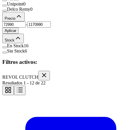
Unipoint
0
Delco Remy
0
Precio
-
Aplicar
Stock
En Stock
16
Sin Stock
6
Filtros activos:
REVOL CLUTCH
Resultados
1
-
12
de
22