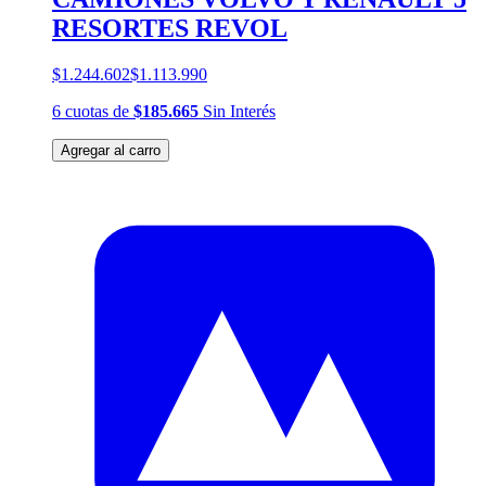
RESORTES REVOL
$1.244.602
$1.113.990
6
cuotas
de
$185.665
Sin Interés
Agregar al carro