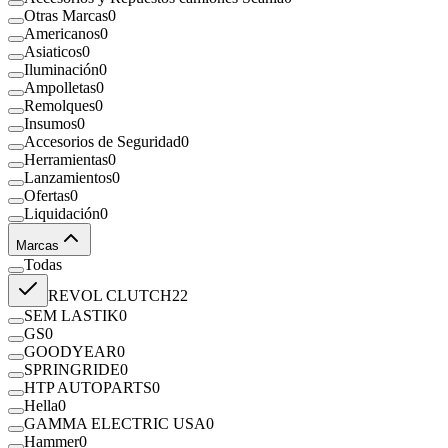
Otras Marcas
0
Americanos
0
Asiaticos
0
Iluminación
0
Ampolletas
0
Remolques
0
Insumos
0
Accesorios de Seguridad
0
Herramientas
0
Lanzamientos
0
Ofertas
0
Liquidación
0
Marcas
Todas
REVOL CLUTCH
22
SEM LASTIK
0
GS
0
GOODYEAR
0
SPRINGRIDE
0
HTP AUTOPARTS
0
Hella
0
GAMMA ELECTRIC USA
0
Hammer
0