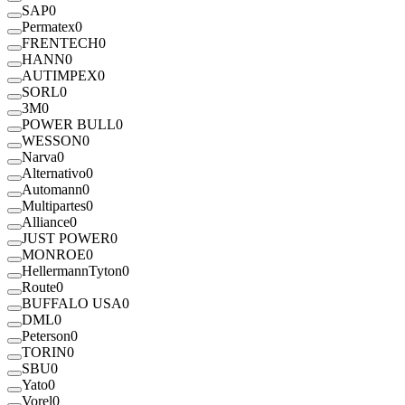
SAP
0
Permatex
0
FRENTECH
0
HANN
0
AUTIMPEX
0
SORL
0
3M
0
POWER BULL
0
WESSON
0
Narva
0
Alternativo
0
Automann
0
Multipartes
0
Alliance
0
JUST POWER
0
MONROE
0
HellermannTyton
0
Route
0
BUFFALO USA
0
DML
0
Peterson
0
TORIN
0
SBU
0
Yato
0
Vorel
0