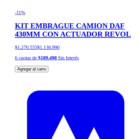
-11%
KIT EMBRAGUE CAMION DAF
430MM CON ACTUADOR REVOL
$1.270.555
$1.136.990
6
cuotas
de
$189.498
Sin Interés
Agregar al carro