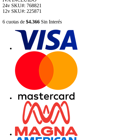
24v
SKU#:
768821
12v
SKU#:
225871
6
cuotas
de
$4.366
Sin Interés