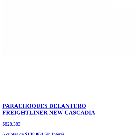
PARACHOQUES DELANTERO
FREIGHTLINER NEW CASCADIA
$828.383
6
cuotas
de
$138.064
Sin Interés