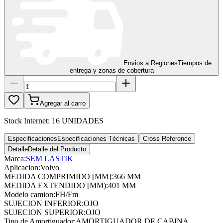
Envios a Regiones
Tiempos de
entrega y zonas de cobertura
Agregar al carro
Stock Internet:
16 UNIDADES
Especificaciones
Especificaciones Técnicas
Cross Reference
Detalle
Detalle del Producto
Marca:
SEM LASTIK
Aplicacion
:
Volvo
MEDIDA COMPRIMIDO [MM]
:
366 MM
MEDIDA EXTENDIDO [MM)
:
401 MM
Modelo camion
:
FH/Fm
SUJECION INFERIOR
:
OJO
SUJECION SUPERIOR
:
OJO
Tipo de Amortiguador
:
AMORTIGUADOR DE CABINA