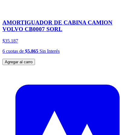
AMORTIGUADOR DE CABINA CAMION
VOLVO CB0007 SORL
$35.187
6
cuotas
de
$5.865
Sin Interés
Agregar al carro