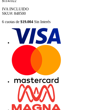
$114.022
IVA INCLUIDO
SKU#:
848500
6
cuotas
de
$19.004
Sin Interés