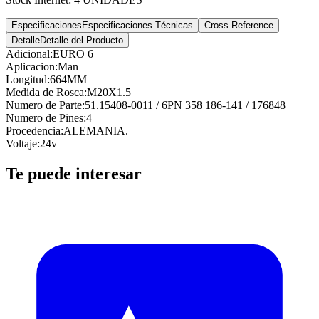
Especificaciones
Especificaciones Técnicas
Cross Reference
Detalle
Detalle del Producto
Adicional
:
EURO 6
Aplicacion
:
Man
Longitud
:
664MM
Medida de Rosca
:
M20X1.5
Numero de Parte
:
51.15408-0011 / 6PN 358 186-141 / 176848
Numero de Pines
:
4
Procedencia
:
ALEMANIA.
Voltaje
:
24v
Te puede interesar