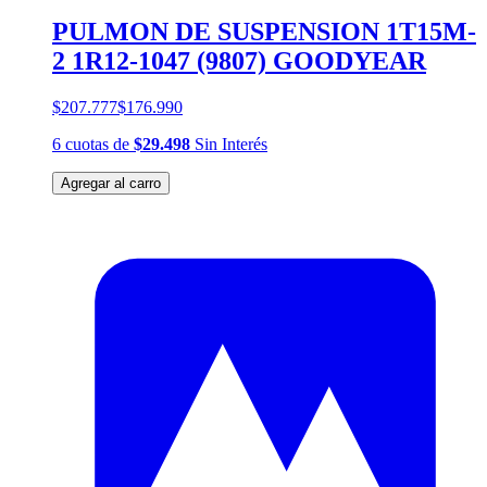
PULMON DE SUSPENSION 1T15M-
2 1R12-1047 (9807) GOODYEAR
$207.777
$176.990
6
cuotas
de
$29.498
Sin Interés
Agregar al carro