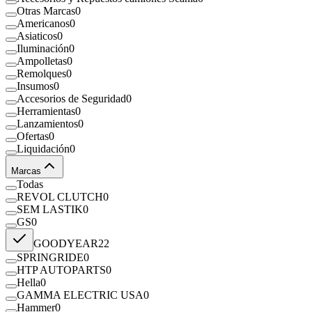
Otras Marcas
0
Americanos
0
Asiaticos
0
Iluminación
0
Ampolletas
0
Remolques
0
Insumos
0
Accesorios de Seguridad
0
Herramientas
0
Lanzamientos
0
Ofertas
0
Liquidación
0
Marcas
Todas
REVOL CLUTCH
0
SEM LASTIK
0
GS
0
GOODYEAR
22
SPRINGRIDE
0
HTP AUTOPARTS
0
Hella
0
GAMMA ELECTRIC USA
0
Hammer
0