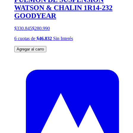
WATSON & CHALIN 1R14-232
GOODYEAR
$330.845
$280.990
6
cuotas
de
$46.832
Sin Interés
Agregar al carro