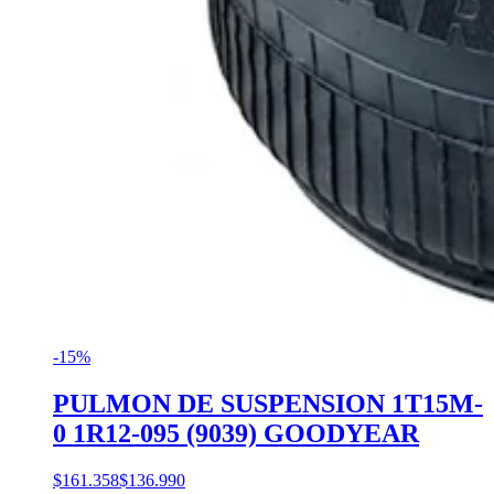
-15%
PULMON DE SUSPENSION 1T15M-
0 1R12-095 (9039) GOODYEAR
$161.358
$136.990