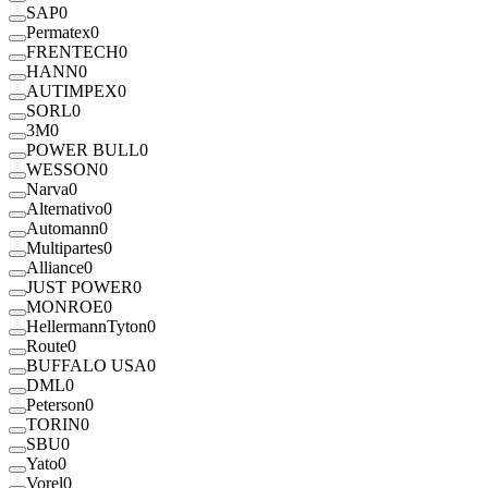
SAP
0
Permatex
0
FRENTECH
0
HANN
0
AUTIMPEX
0
SORL
0
3M
0
POWER BULL
0
WESSON
0
Narva
0
Alternativo
0
Automann
0
Multipartes
0
Alliance
0
JUST POWER
0
MONROE
0
HellermannTyton
0
Route
0
BUFFALO USA
0
DML
0
Peterson
0
TORIN
0
SBU
0
Yato
0
Vorel
0