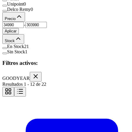
Unipoint
0
Delco Remy
0
Precio
-
Aplicar
Stock
En Stock
21
Sin Stock
1
Filtros activos:
GOODYEAR
Resultados
1
-
12
de
22