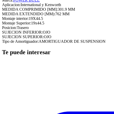
Marca:
POWER BULL
Aplicacion
:
International y Kenworth
MEDIDA COMPRIMIDO [MM]
:
301.9 MM
MEDIDA EXTENDIDO [MM)
:
762 MM
Montaje interior
:
19X44.5
Montaje Superior
:
19x44.5
Posicion
:
Trasero
SUJECION INFERIOR
:
OJO
SUJECION SUPERIOR
:
OJO
Tipo de Amortiguador
:
AMORTIGUADOR DE SUSPENSION
Te puede interesar