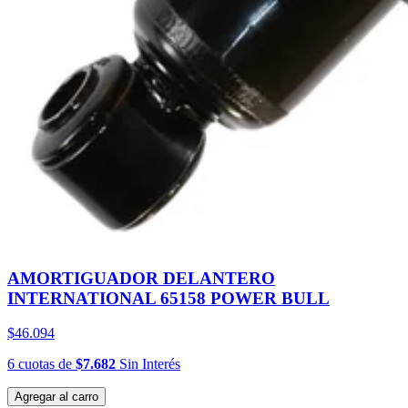
AMORTIGUADOR DELANTERO
INTERNATIONAL 65158 POWER BULL
$46.094
6
cuotas
de
$7.682
Sin Interés
Agregar al carro