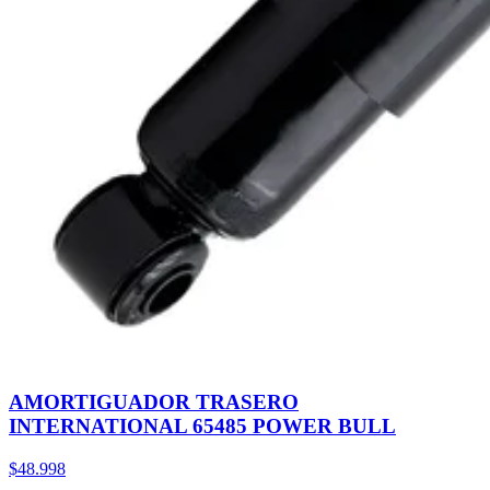
AMORTIGUADOR TRASERO
INTERNATIONAL 65485 POWER BULL
$48.998