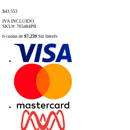
$43.553
IVA INCLUIDO
SKU#:
765484PB
6
cuotas
de
$7.259
Sin Interés