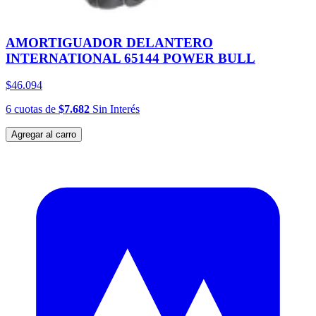
AMORTIGUADOR DELANTERO
INTERNATIONAL 65144 POWER BULL
$46.094
6
cuotas
de
$7.682
Sin Interés
Agregar al carro