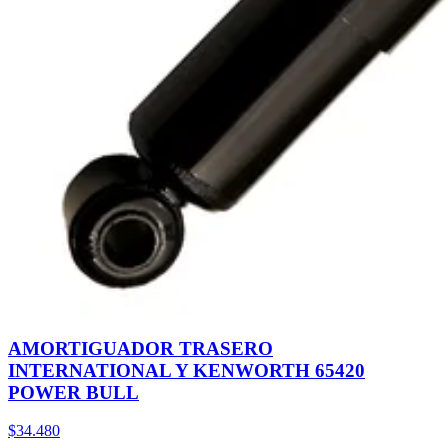
AMORTIGUADOR TRASERO
INTERNATIONAL Y KENWORTH 65420
POWER BULL
$34.480