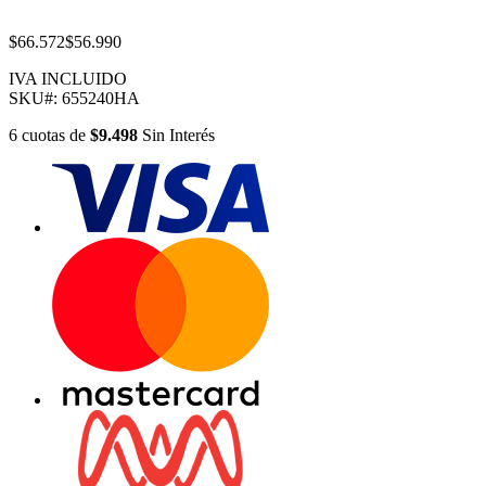
$66.572
$56.990
IVA INCLUIDO
SKU#:
655240HA
6
cuotas
de
$9.498
Sin Interés