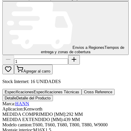
Envios a Regiones
Tiempos de
entrega y zonas de cobertura
Agregar al carro
Stock Internet:
16 UNIDADES
Especificaciones
Especificaciones Técnicas
Cross Reference
Detalle
Detalle del Producto
Marca:
HANN
Aplicacion
:
Kenworth
MEDIDA COMPRIMIDO [MM]
:
292 MM
MEDIDA EXTENDIDO [MM)
:
439 MM
Modelo camion
:
T600, T660, T680, T800, T880, W9000
Montaje interior
:
M16X1,5