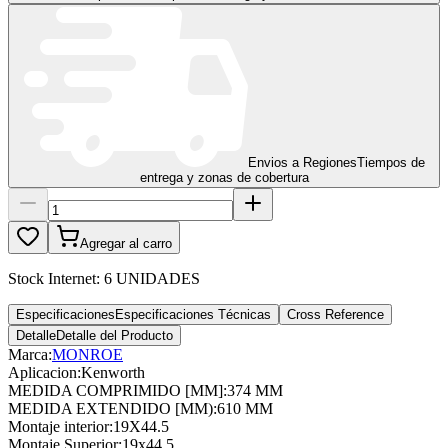
Envios a Regiones
Tiempos de
entrega y zonas de cobertura
Agregar al carro
Stock Internet:
6 UNIDADES
Especificaciones
Especificaciones Técnicas
Cross Reference
Detalle
Detalle del Producto
Marca:
MONROE
Aplicacion
:
Kenworth
MEDIDA COMPRIMIDO [MM]
:
374 MM
MEDIDA EXTENDIDO [MM)
:
610 MM
Montaje interior
:
19X44.5
Montaje Superior
:
19x44.5