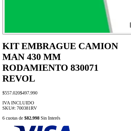
KIT EMBRAGUE CAMION
MAN 430 MM
RODAMIENTO 830071
REVOL
$557.020
$497.990
IVA INCLUIDO
SKU#:
700381RV
6
cuotas
de
$82.998
Sin Interés