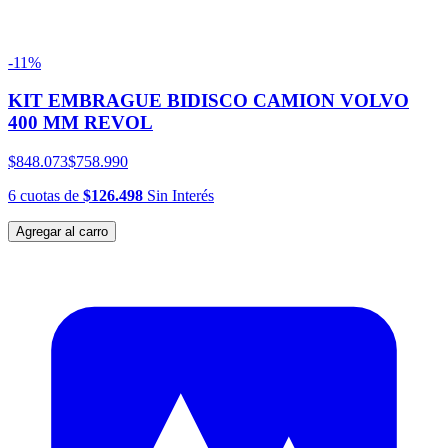
-11%
KIT EMBRAGUE BIDISCO CAMION VOLVO
400 MM REVOL
$848.073
$758.990
6
cuotas
de
$126.498
Sin Interés
Agregar al carro